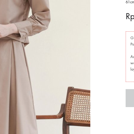
61c
R
Gr
P
Ad
wa
la