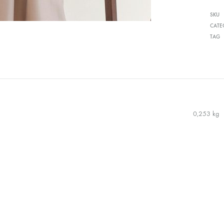
SKU
CATE
TAG
0,253 kg