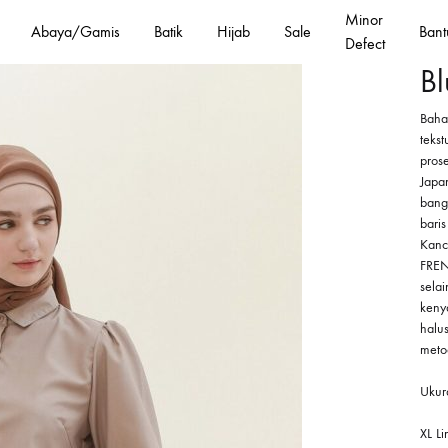
Minor
Abaya/Gamis
Batik
Hijab
Sale
Bant
Defect
Bl
Baha
teks
pros
Japan
bange
baris
Kanc
FREN
sela
keny
halu
metod
Ukur
XL L