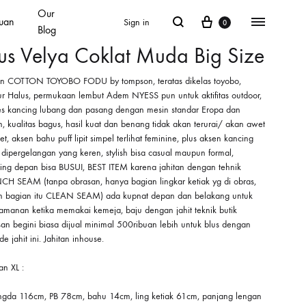
Our
Cart
Search
Menu
uan
Sign in
0
Blog
us Velya Coklat Muda Big Size
n COTTON TOYOBO FODU by tompson, teratas dikelas toyobo,
tur Halus, permukaan lembut Adem NYESS pun untuk aktifitas outdoor,
es kancing lubang dan pasang dengan mesin standar Eropa dan
, kualitas bagus, hasil kuat dan benang tidak akan terurai/ akan awet
t, aksen bahu puff lipit simpel terlihat feminine, plus aksen kancing
 dipergelangan yang keren, stylish bisa casual maupun formal,
ing depan bisa BUSUI, BEST ITEM karena jahitan dengan tehnik
CH SEAM (tanpa obrasan, hanya bagian lingkar ketiak yg di obras,
in bagian itu CLEAN SEAM) ada kupnat depan dan belakang untuk
amanan ketika memakai kemeja, baju dengan jahit teknik butik
san begini biasa dijual minimal 500ribuan lebih untuk blus dengan
e jahit ini. Jahitan inhouse.
an XL :
ingda 116cm, PB 78cm, bahu 14cm, ling ketiak 61cm, panjang lengan