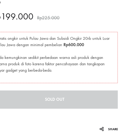
m
p
199.000
Rp
225.000
atis ongkir untuk Pulau Jawa dan Subsidi Ongkir 20rb untuk Luar
ulau Jawa dengan minimal pembelian
Rp600.000
a kemungkinan sedikit perbedaan warna asli produk dengan
rna produk di foto karena faktor pencahayaan dan tangkapan
yar gadget yang berbeda-beda.
SOLD OUT
SHARE