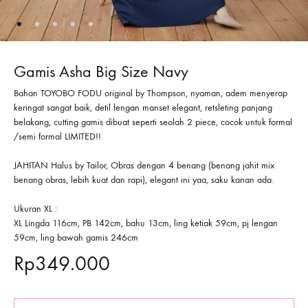
Gamis Asha Big Size Navy
Bahan TOYOBO FODU original by Thompson, nyaman, adem menyerap
keringat sangat baik, detil lengan manset elegant, retsleting panjang
belakang, cutting gamis dibuat seperti seolah 2 piece, cocok untuk formal
/semi formal LIMITED!!
JAHITAN Halus by Tailor, Obras dengan 4 benang (benang jahit mix
benang obras, lebih kuat dan rapi), elegant ini yaa, saku kanan ada.
Ukuran XL :
XL Lingda 116cm, PB 142cm, bahu 13cm, ling ketiak 59cm, pj lengan
59cm, ling bawah gamis 246cm
Rp
349.000