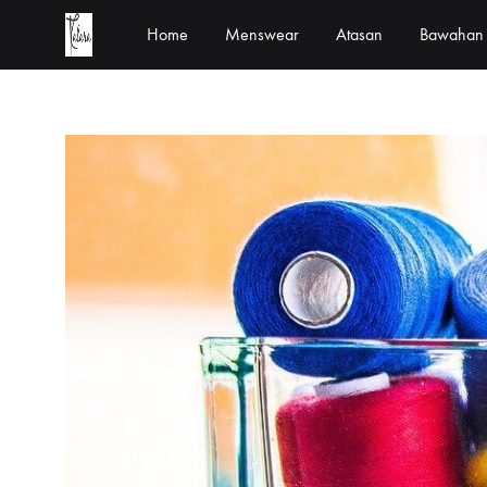
Home
Menswear
Atasan
Bawahan
kalara.id
Designed
In
House
by
Kalara