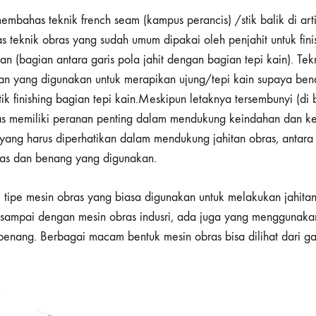
embahas teknik french seam (kampus perancis) /stik balik di art
as teknik obras yang sudah umum dipakai oleh penjahit untuk fin
n (bagian antara garis pola jahit dengan bagian tepi kain). Te
itan yang digunakan untuk merapikan ujung/tepi kain supaya bena
k finishing bagian tepi kain.Meskipun letaknya tersembunyi (di
ras memiliki peranan penting dalam mendukung keindahan dan ke
ng harus diperhatikan dalam mendukung jahitan obras, antara l
ras dan benang yang digunakan.
ipe mesin obras yang biasa digunakan untuk melakukan jahitan 
 sampai dengan mesin obras indusri, ada juga yang menggunaka
enang. Berbagai macam bentuk mesin obras bisa dilihat dari g