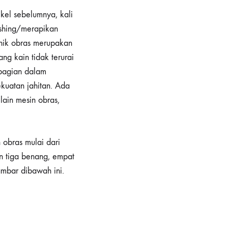
ikel sebelumnya, kali
ishing/merapikan
knik obras merupakan
ng kain tidak terurai
 bagian dalam
kuatan jahitan. Ada
ain mesin obras,
obras mulai dari
n tiga benang, empat
ambar dibawah ini.