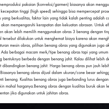
g memproduksi pakaian (konveksi/garmen) biasanya akan mengg
i kecepatan tinggi (high speed) sehingga bisa mempercepat prose
 yang berkualitas, faktor lain yang tidak kalah penting adalah 
a akan mempengaruhi kerapatan dan kekuatan obrasan. Untuk efi
en akan lebih memilih menggunakan obras 3 benang dengan tin
 Hal tersebut dilakukan untuk menghemat biaya karena akan me
turan mesin obras, pilihan benang obras yang digunakan juga 
as. Ada berbagai macam merk/tipe benang obras tapi yang umum
g bentuknya berbeda dengan benang jahit. Kalau dilihat lebih de
ut dibandingkan benang jahit. Harga benang obras pun jauh leb
 Biasanya benang obras dijual dalam ukuran/cone besar sehingga
anti benang. Kualitas benang obras juga berbanding lurus denga
kin mahal harganya.Benang obras dengan kualitas buruk akan l
rentan jika digunakan untuk jahitan obras.