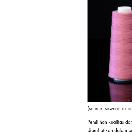
(source: sewcratic.co
Pemilihan kualitas da
diperhatikan dalam p