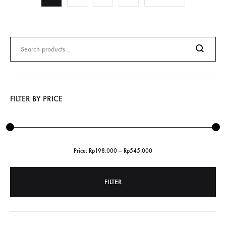
Search
for:
Search
FILTER BY PRICE
Price:
Rp198.000
—
Rp545.000
FILTER
Min
Max
price
price