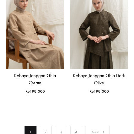
Kebaya Janggan Ghia
Kebaya Janggan Ghia Dark
Cream
Olive
Rp
198.000
Rp
198.000
1
2
3
4
Next