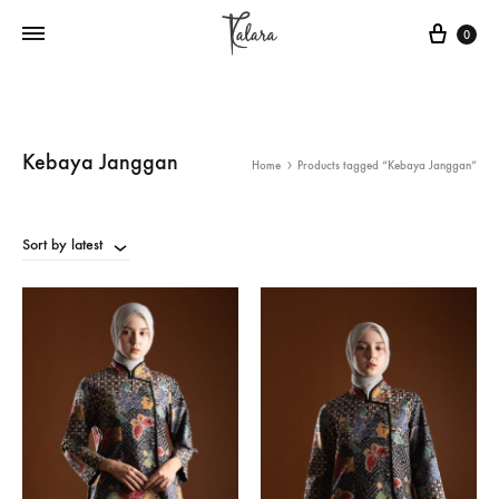
Cart
0
Kebaya Janggan
Home
Products tagged “Kebaya Janggan”
Sort by latest